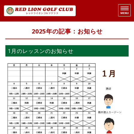
R
3
ホーム
2025年の記事：お知らせ
営業案内
1月のレッスンのお知らせ
レッスン案内
施設概要
委託販売