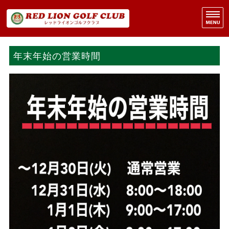
R
3
ホーム
年末年始の営業時間
営業案内
レッスン案内
施設概要
委託販売