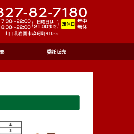
ON GOLF CLUB レッドライオンゴ
300ヤ
要
委託販売